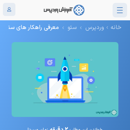
معرفی راهکار های سئو وردپرس
خانه
وردپرس
سئو
معرفی راهکار های سئو و
2 دقیقه
خواندن این مطلب
زمان میبرد!