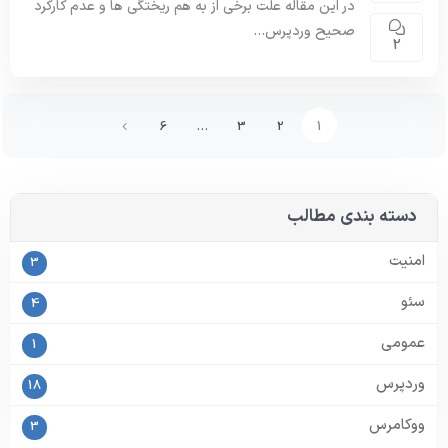
در این مقاله علت برخی از به هم ریختگی ها و عدم کارکرد
صحیح وردپرس...
2
6
…
3
2
1
دسته بندی مطالب
امنیت
3
سئو
4
عمومی
1
وردپرس
18
ووکامرس
3