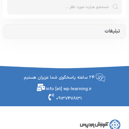
تبلیغات
۲۴ ساعته پاسخگوی شما عزیزان هستیم
info [at[ wp-learning.ir
09137478131